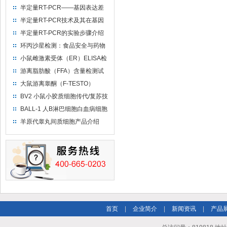
半定量RT-PCR——基因表达差
异的快速评估方法
半定量RT-PCR技术及其在基因
表达分析中的应用
半定量RT-PCR的实验步骤介绍
环丙沙星检测：食品安全与药物
监测的前沿防线
小鼠雌激素受体（ER）ELISA检
测试剂盒使用说明书
游离脂肪酸（FFA）含量检测试
剂盒说明书
大鼠游离睾酮（F-TESTO）
ELISA试剂盒说明书
BV2 小鼠小胶质细胞传代/复苏技
巧
BALL-1 人B淋巴细胞白血病细胞
传代/复苏技巧
羊原代睾丸间质细胞产品介绍
首页
|
企业简介
|
新闻资讯
|
产品