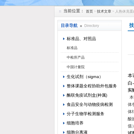
当前位置：
首页
>
技术文章
> 人热休克蛋白
上海研谨生物科技有限公司
技
目录导航
Directory
标准品、对照品
标准品
中检所产品
中国计量院
本
生化试剂（sigma）
白-
整体课题全程协助外包服务
实
酶联免疫试剂盒(种属)
本
食品安全与动物疫病检测
体
体
分子生物学检测服务
酸
细胞培养
值
细胞分离液
试