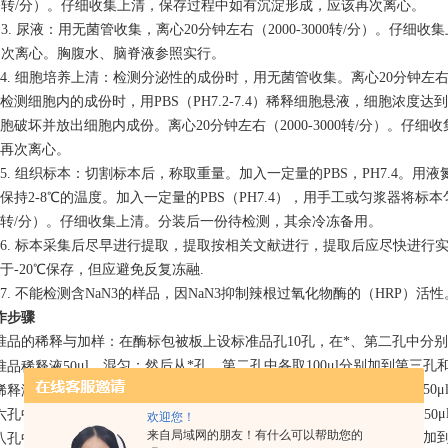
转/分）。仔细收集上清，保存过程中如有沉淀形成，应该再次离心。
3. 尿液：用无菌管收集，离心20分钟左右（2000-3000转/分）。仔
次离心。胸腹水、脑脊液参照实行。
4. 细胞培养上清：检测分泌性的成份时，用无菌管收集。离心20分钟左右（2
检测细胞内的成份时，用PBS（PH7.2-7.4）稀释细胞悬液，细胞浓度达
胞破坏并放出细胞内成份。离心20分钟左右（2000-3000转/分）。仔
再次离心。
5. 组织标本：切割标本后，称取重量。加入一定量的PBS，PH7.4。
保持2-8℃的温度。加入一定量的PBS（PH7.4），用手工或匀浆器将标本匀浆
转/分）。仔细收集上清。分装后一份待检测，其余冷冻备用。
6. 标本采集后尽早进行提取，提取按相关文献进行，提取后应尽快进行
于
-20
℃保存，但
应
避免反复冻融
.
7.
不能检测含NaN3的样品
，因NaN3抑制辣根过氧化物酶的（HRP）活性
作步骤
准品的稀释与加样：在酶标包被板上设标准品孔10孔，在*、第二孔中分别加
μ
l，混匀；然后从*孔、第二孔中各取100
μ
l分别加到第三孔
准品稀释液50
μ
l，混匀；然后在第三孔和第四孔中先各取50
μ
l弃掉，再各取50
μ
稀释液50
μ
六孔中分别加标准品稀释液50ul，混匀；混匀后从第五、第六孔中各取50
欢迎您！
来自局域网的朋友！有什么可以帮助您的
μ
l，混匀后从第七、第八孔中分别取50
μ
l加
八孔中分别加标准品稀释液50