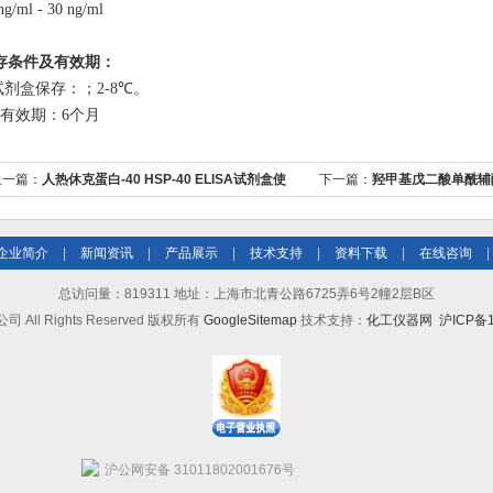
ng/ml
- 30
ng/ml
存条件及有效期：
.试剂盒保存：
；2-8
℃
。
．有效期：6个月
上一篇：
人热休克蛋白-40 HSP-40 ELISA试剂盒使
下一篇：
羟甲基戊二酸单酰辅酶
用说明书
CoAR） 试剂盒
企业简介
|
新闻资讯
|
产品展示
|
技术支持
|
资料下载
|
在线咨询
|
总访问量：819311 地址：上海市北青公路6725弄6号2幢2层B区
ll Rights Reserved 版权所有
GoogleSitemap
技术支持：
化工仪器网
沪ICP备1
沪公网安备 31011802001676号