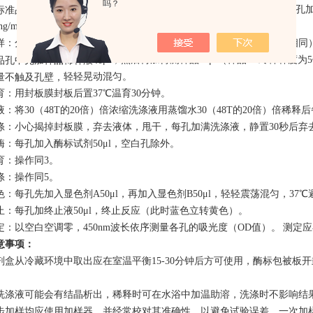
吗？
μ
l，混匀后从第九第十孔中各取50
μ
l弃掉。（稀释后各孔加
标准品稀释液50
ng/ml
，8
ng/ml
，4
ng/ml
，2
ng/ml）。
样：分别设空白孔（空白对照孔不加样品及酶标试剂，其余各步操作相同
μ
l，然后再加待测样品10
μ
l（样品zui终稀释度为
品孔中先加样品稀释液40
轻轻
晃动
混匀
。
量不触及孔壁，
育：用封板膜封板后置37
℃温育3
0
分钟
。
液：将30（48T的20倍）倍浓缩洗涤液用蒸馏水30（48T的20倍）倍稀释
涤：小心揭掉封板膜，弃去液体，
甩干
，每孔加满洗涤液，静置30秒后弃
酶：每孔加入酶标试剂50
μ
l，空白孔除外
。
育：操作同3。
涤：操作同5。
色：每孔先加入显色剂A50
μ
l，再加入显色剂B50
μ
l，轻轻震荡混匀，37
℃
止：每孔加终止
液50μl，终止反应
（此时蓝色立转黄色）
。
定：以空白空调零，
4
50
nm波长依序测量各孔的
吸光
度（OD值）
。
测定应
意事项：
剂盒从冷藏环境中取出应在室温平衡15-30分钟后方可使用，酶标包被板
。
洗涤液
可能
会有
结晶
析出，稀释时可在水浴中加温助溶
，洗涤时不影响结
步加样均应使用加样器，并经常校对其准确性，以避免试验误差。一次加