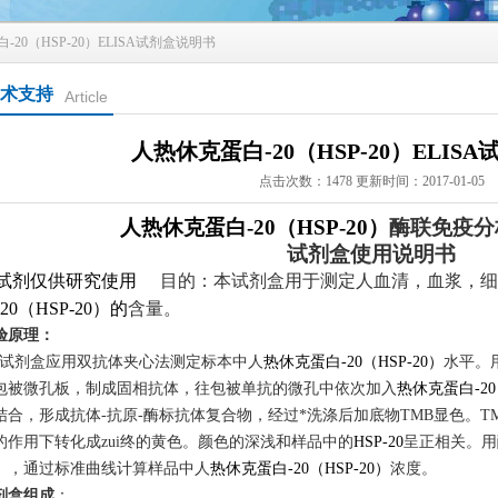
-20（HSP-20）ELISA试剂盒说明书
术支持
Article
人热休克蛋白-20（HSP-20）ELIS
点击次数：1478 更新时间：2017-01-05
人热休克蛋白-20（HSP-20）
酶联免疫
分
试剂
盒使用说明书
试剂仅供研究使用
目的：本试剂盒用于测定人血清，血浆，细
20（HSP-20）
的
含量。
验原理
：
试剂盒应用双抗体夹心法测定
标本
中
人
热休克蛋白-20（HSP-20）
水平。
包被微孔板，制成固相抗体，往包被单抗的微孔中依次加入
热休克蛋白-20
结合，形成抗体-抗原-酶标抗体复合物
，经过*洗涤后
加
底物TMB显色。T
的作用下转化成zui终的黄色。颜色的深浅和样品中的
HSP-20
呈正相关。用
），
通过标准曲线
计算样品
中人
热休克蛋白-20（HSP-20）
浓度。
剂盒组成
：