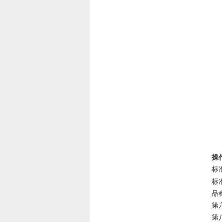
操
标
标
品
第
第