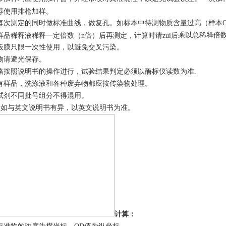
荐使用排枪加样。
每次测定的同时做标准曲线，做复孔。如标本中待测物质含量过高（样本O
乘以
总稀释倍
样品稀释液稀释一定倍数（n倍）后再测定，计算时请zui后
板膜只限一次性使用，以避免交叉污染。
物请避光保存。
格按照说明书的操作进行，试验结果判定必须以酶标仪读数为准.
有样品，洗涤液和各种废弃物都应按传染物处理。
试剂不同批号组分不得混用。
.
如与英文说明书有异，以英文说明书为准。
计算
：