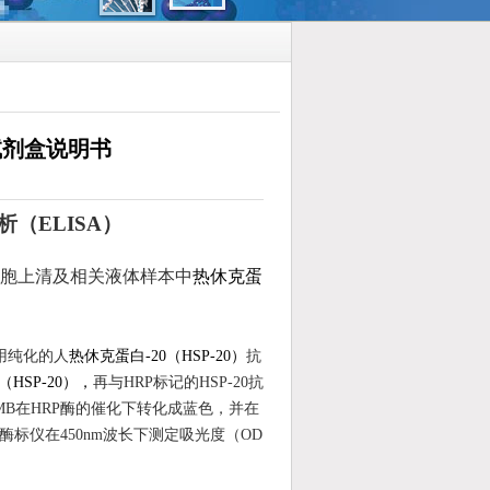
A试剂盒说明书
析（ELISA）
胞上清及相关液体样本中
热休克蛋
用纯化的
人
热休克蛋白-20（HSP-20）
抗
（HSP-20），
再与HRP标记的HSP-20抗
MB在
HRP
酶的催化下转化成蓝色，并在
酶标仪在
450
nm波长下测定吸光度（OD