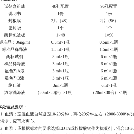
试剂盒组成
48孔配置
96孔配置
说明书
1份
1份
封板膜
2片（48）
2片（96）
密封袋
1个
1个
酶标包被板
1
×48
1
×96
标准品：
36ng/ml
0.5ml×1瓶
0.5ml×1瓶
标准品稀释液
1.5ml×1瓶
1.5ml×1瓶
酶标试剂
3 ml×1瓶
6 ml×1瓶
样品稀释液
3 ml×1瓶
6 ml×1瓶
显色剂A液
3 ml×1瓶
6 ml×1瓶
显色剂B液
3 ml×1瓶
6 ml×1瓶
终止液
3ml×1瓶
6ml×1瓶
浓缩洗涤液
（20ml×20倍）×1瓶
（20ml×30倍）×1瓶
本处理及要求
：
1. 血清：室温血液自然凝固10-20分钟，离心20分钟左右（2000-300
沉淀，应再次离心。
2. 血浆：应根据标本的要求选择EDTA或柠檬酸钠作为抗凝剂，混合10-20分