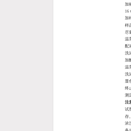
加
16
加
样
尽
温
配
洗
加
温
洗
显
终
测
注
试
存
浓
各