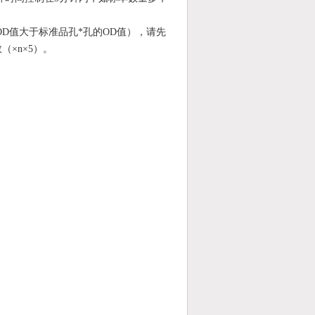
D值大于标准品孔*孔的OD值），请先
数（
×n×5
）。