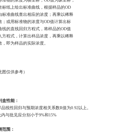
标准物的浓度为横坐标，OD值为纵坐标，
坐标纸上绘出标准曲线，根据样品的OD
由标准曲线查出相应的浓度；再乘以
稀释
数
；或用标准物的浓度与OD值计算出标
曲线的直线回归方程式，将样品的OD值
入方程式，计算出样品浓度，再乘以
稀释
数
，即为样品的实际浓度。
此图仅供参考）
剂盒性能：
.样品线性回归与预期浓度相关系数R值为0.92以上。
.批内与批见应分别小于9%和15%
检测范围：