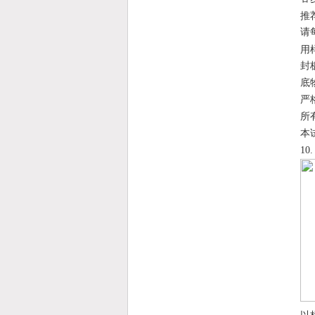
推
请
用
封
底
严
所
本
10