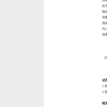
以
在
值
倍
准
代
倍
（
试
1
2