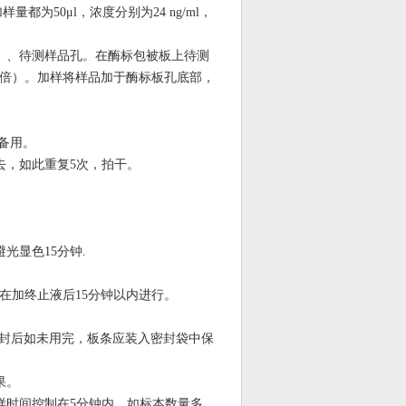
样量都为50
μ
l，浓度分别为24
ng/ml
，
）、
待测样品孔
。在酶标包被板上待测
5倍）。
加样将样品加于酶标板孔底部，
后备用。
去，如此重复5次，拍干。
避光显色15分钟.
在加终止液后15分钟以内进行。
开封后如未用完，板条应装入密封袋中保
果。
样时间控制在5分钟内，如标本数量多，