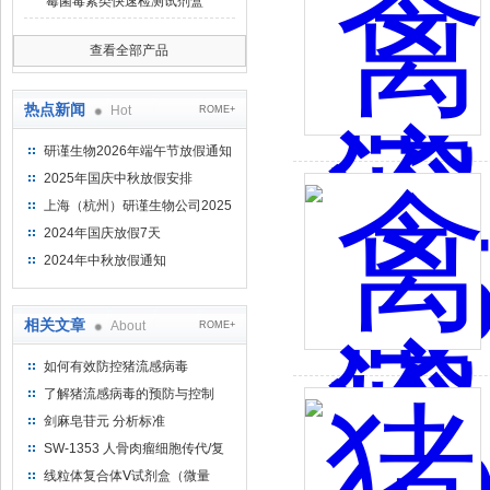
霉菌毒素类快速检测试剂盒
查看全部产品
热点新闻
Hot
ROME+
研谨生物2026年端午节放假通知
2025年国庆中秋放假安排
上海（杭州）研谨生物公司2025
年端午节放假通知
2024年国庆放假7天
2024年中秋放假通知
相关文章
About
ROME+
如何有效防控猪流感病毒
了解猪流感病毒的预防与控制
剑麻皂苷元 分析标准
品,HPLC≥98%
SW-1353 人骨肉瘤细胞传代/复
苏操作
线粒体复合体Ⅴ试剂盒（微量