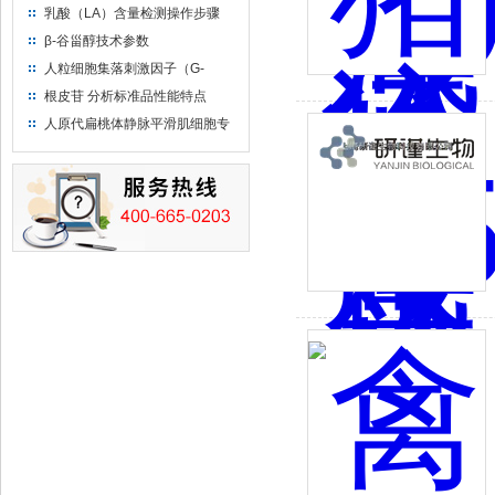
法）说明书
乳酸（LA）含量检测操作步骤
β-谷甾醇技术参数
人粒细胞集落刺激因子（G-
CSF）ELISA试剂盒说明书
根皮苷 分析标准品性能特点
人原代扁桃体静脉平滑肌细胞专
用培养基性能特点