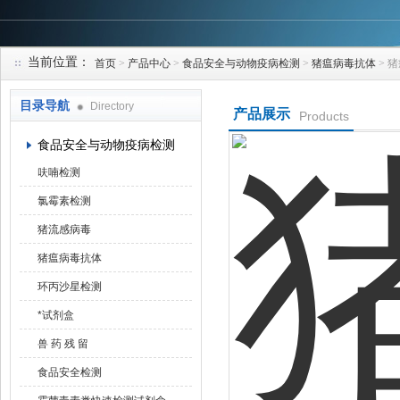
当前位置：
首页
>
产品中心
>
食品安全与动物疫病检测
>
猪瘟病毒抗体
> 
上海研谨生物科技有限公司
目录导航
Directory
产品展示
Products
食品安全与动物疫病检测
呋喃检测
氯霉素检测
猪流感病毒
猪瘟病毒抗体
环丙沙星检测
*试剂盒
兽 药 残 留
食品安全检测