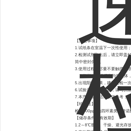
【注意事项】
1.试纸条在室温下一次性使用
2.检测试剂取出后，请立即盖
筒中密封保存。
3.使用过程中尽量不要触摸试
4.奶样样品必须为均匀液体
5.出现阳性结果，建议复检一
6.试验遇到任何问题，请与供
7.本产品检测结果仅供参考，
【特异性】
检测500ppb的四环素类、
【储存条件及有效期】
1.2～8℃密封、干燥、避光存