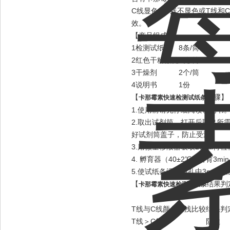
C线显色或T线不显色或T线和
效。
【产品组成】
1
检测试纸条
8条/筒
2
红色干粉微孔
8孔/筒
3
干燥剂
2个/筒
4
说明书
1份
【
步骤】
卡那霉素快速检测试纸条
1.使用前请先仔细阅读说明书
2.取出试剂筒，打开后取出所
好试剂筒盖子，防止受潮。
3.用微量移液器吸取200µ
4. 孵育器（40±2℃）孵育
5.使试纸条浸在微孔中3mi
【
结果判
卡那霉素快速检测试纸条
T线与C线颜色深浅比较
结果判
T线＞C线
阴性