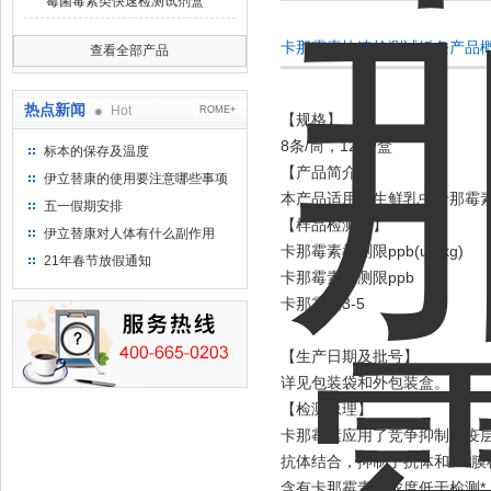
霉菌毒素类快速检测试剂盒
卡那霉素快速检测试纸条产品
查看全部产品
热点新闻
Hot
ROME+
【规格】
8条/筒，12筒/盒
标本的保存及温度
【产品简介】
伊立替康的使用要注意哪些事项
本产品适用于生鲜乳中卡那霉
五一假期安排
【样品检测限】
伊立替康对人体有什么副作用
卡那霉素检测限ppb(ug/kg)
21年春节放假通知
卡那霉素
检测限ppb
卡那霉素
3-5
【生产日期及批号】
详见包装袋和外包装盒。
【检测原理】
卡那霉素应用了竞争抑制免疫
抗体结合，抑制了抗体和NC膜
含有卡那霉素或浓度低于检测*