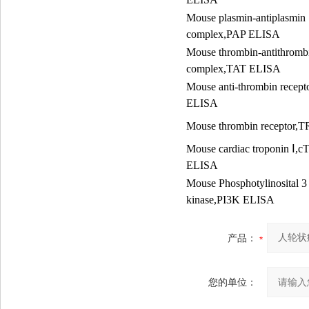
Mouse plasmin-antiplasmin
complex,PAP ELISA
Mouse thrombin-antithromb
complex,TAT ELISA
Mouse anti-thrombin recep
ELISA
Mouse thrombin receptor,
Mouse cardiac troponin
Ⅰ
,c
ELISA
Mouse Phosphotylinosital 3
kinase,PI3K ELISA
产品：
您的单位：