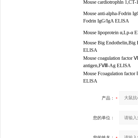
Mouse cardiotrophln 1,CT
Mouse anti-alpha-Fodrin Ig
Fodrin IgG/IgA ELISA
Mouse lipoprotein
α
,Lp-
α
E
Mouse Big Endothelin,Big
ELISA
Mouse coagulation factor
antigen,F
Ⅷ
-Ag ELISA
Mouse Fcoagulation factor
ELISA
产品：
您的单位：
您的姓名：