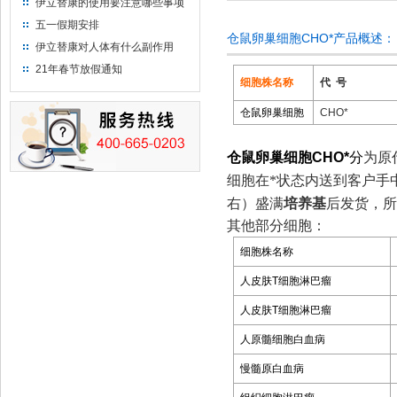
伊立替康的使用要注意哪些事项
五一假期安排
仓鼠卵巢细胞CHO*产品概述：
伊立替康对人体有什么副作用
21年春节放假通知
细胞株名称
代
号
仓鼠卵巢细胞
CHO*
仓鼠卵巢细胞
CHO*
分
为原
细胞在*状态内送到客户手
右
）
盛满
培养基
后发货，所
其他部分细胞：
细胞株名称
人皮肤
T
细胞淋巴瘤
人皮肤
T
细胞淋巴瘤
人原髓细胞白血病
慢髓原白血病