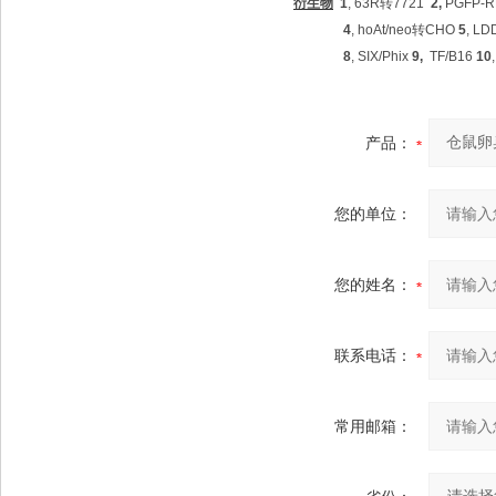
衍生物
1
, 63R
转
7721
2,
PGFP-R
4
, hoAt/neo
转
CHO
5
, LD
8
, SIX/Phix
9,
TF/B16
10
产品：
您的单位：
您的姓名：
联系电话：
常用邮箱：