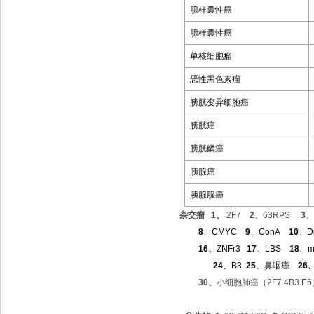
腺样囊性癌
腺样囊性癌
单核细胞瘤
恶性黑色素瘤
膀胱变异细胞癌
膀胱癌
膀胱鳞癌
胰腺癌
胰腺腺癌
杂交瘤
1
、
2F7
2
、
63RPS
3
8
、
CMYC
9
、
ConA
10
、
D
16
、
ZNFr3
17
、
LBS
18
、
m
24
、
B3
25
、鼻咽癌
26
30
、
小细胞肺癌
（2F7.4B3.E