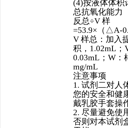
(4)按液体体积
总抗氧化能力（
反总÷V 样
=53.9×（△A-0.
V 样总：加入
积，1.02mL
0.03mL；W
mg/mL
注意事项
1. 试剂二对
您的安全和健
戴乳胶手套操
2. 尽量避免
否则对本试剂