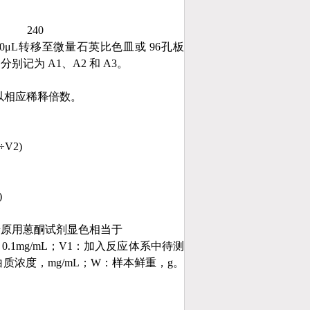
240
0μL转移至微量石英比色皿或 96孔板
记为 A1、A2 和 A3。
乘以相应稀释倍数。
÷V2)
)
 糖原用蒽酮试剂显色相当于
.1mg/mL；V1：加入反应体系中待测
蛋白质浓度，mg/mL；W：样本鲜重，g。