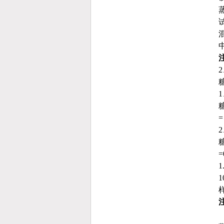
糖
=
糖
=