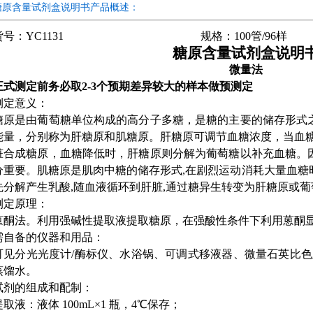
糖原含量试剂盒说明书产品概述：
货号：YC1131 规格：100管/96样
糖原含量试剂盒说明
微量法
正式测定前务必取2-3个预期差异较大的样本做预测定
测定意义：
糖原是由葡萄糖单位构成的高分子多糖，是糖的主要的储存形式
能量，分别称为肝糖原和肌糖原。肝糖原可调节血糖浓度，当血
脏合成糖原，血糖降低时，肝糖原则分解为葡萄糖以补充血糖。
分重要。肌糖原是肌肉中糖的储存形式,在剧烈运动消耗大量血糖
先分解产生乳酸,随血液循环到肝脏,通过糖异生转变为肝糖原或葡
测定原理：
蒽酮法。利用强碱性提取液提取糖原，在强酸性条件下利用蒽酮
需自备的仪器和用品：
可见分光光度计/酶标仪、水浴锅、可调式移液器、微量石英比色皿
蒸馏水。
试剂的组成和配制：
提取液：液体 100mL×1 瓶，4℃保存；