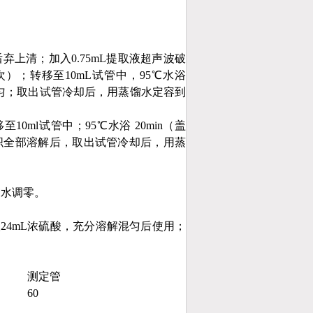
后弃上清；加入0.75mL提取液超声波破
0次）；转移至10mL试管中，95℃水浴
分混匀；取出试管冷却后，用蒸馏水定容到
至10ml试管中；95℃水浴 20min（盖
组织全部溶解后，取出试管冷却后，用蒸
馏水调零。
24mL浓硫酸，充分溶解混匀后使用；
测定管
60