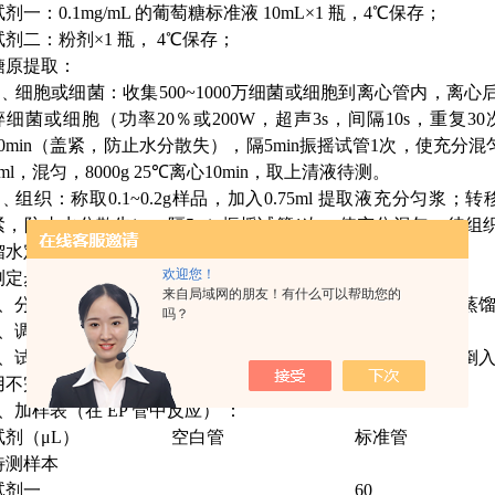
试剂一：0.1mg/mL 的葡萄糖标准液 10mL×1 瓶，4℃保存；
试剂二：粉剂×1 瓶， 4℃保存；
糖原提取：
1﹑细胞或细菌：收集500~1000万细菌或细胞到离心管内，离心
碎细菌或细胞（功率20％或200W，超声3s，间隔10s，重复3
20min（盖紧，防止水分散失），隔5min振摇试管1次，使充
5ml，混匀，8000g 25℃离心10min，取上清液待测。
2﹑组织：称取0.1~0.2g样品，加入0.75ml 提取液充分匀浆；转移
紧，防止水分散失），隔5min振摇试管1次，使充分混匀；待
馏水定容到5ml，混匀，8000g 25℃离心10min，取上清液待测。
欢迎您！
测定步骤
来自局域网的朋友！有什么可以帮助您的
1、分光光度计或酶标仪预热30min以上，调节波长至620nm，蒸
吗？
2、调节水浴锅至95℃。
3、试剂二工作液的配制：在试剂二中倒入6mL蒸馏水，缓慢倒入
用不完的试剂4℃保存一周；
4、加样表（在 EP 管中反应） ：
试剂（μL）
空白管
标准管
待测样本
试剂一
60