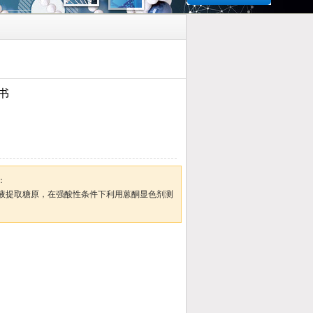
书
：
液提取糖原，在强酸性条件下利用蒽酮显色剂测