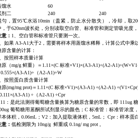
蒸馏水
60
试剂二
240
240
混匀，置95℃水浴10min（盖紧，防止水分散失），冷却，取20
中，于620nm波长处，分别读取空白管、标准管和测定管吸光度，分别
注意：
1、空白管和标准管只要测一次。
2、如果 A3-A1大于2，需要将样本用蒸馏水稀释，计算公式中
糖原含量的计算：
1、按照样本质量计算
原（mg/g 鲜重）＝1.11×(C 标准×V1)×(A3-A1)÷(A2-A1)÷(W×V1
 0.555×(A3-A1)÷（A2-A1)÷W
2、按照蛋白质含量计算
原(mg/mg prot)＝1.11×(C 标准×V1)×(A3-A1) ÷(A2-A1) ÷(V1×Cpr
0.111×(A3-A1) ÷（A2-A1) ÷Cpr
1.11：是此法测得葡萄糖含量换算为糖原含量的常数，即 111ug
100ug 葡萄糖用蒽酮所试剂显示的颜色；C 标准管：标准管浓度，0
样本体积，0.06mL；V2：加入提取液体积，5mL； Cpr：样本
注意：
低检测限为 10ng/g 鲜重或 0.1ng/ mg prot 。