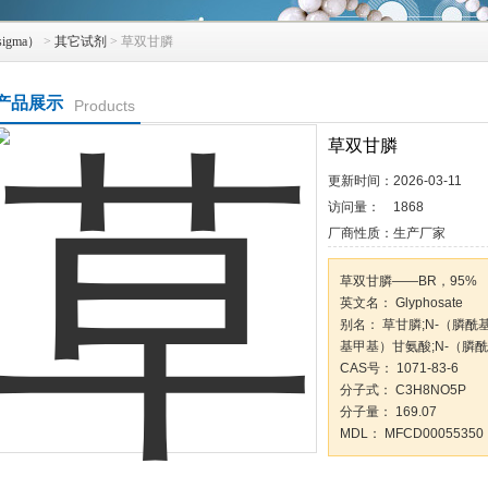
igma）
>
其它试剂
> 草双甘膦
产品展示
Products
草双甘膦
更新时间：
2026-03-11
访问量：
1868
厂商性质：
生产厂家
草双甘膦——BR，95%
英文名： Glyphosate
别名： 草甘膦;N-（膦酰
基甲基）甘氨酸;N-（膦
CAS号： 1071-83-6
分子式： C3H8NO5P
分子量： 169.07
MDL： MFCD00055350