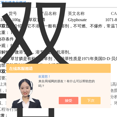
草双甘膦产品概述：
货号
产品名称
英文名称
C
s18172-100g
草双甘膦
Glyphosate
1071-8
草双甘膦
介绍：
它不溶于一般有机溶剂，不可燃、不爆炸，常温
比重：
1·74
储存条件：
RT
外观：
结晶
溶解性：
微溶于水，溶于多数有机溶剂。
用途：
草甘膦是有机磷除草剂，其除草性质是1971年美国D·D·贝
为世界除草剂的重要品种。广泛应用
草双甘膦
敏感性：
对光敏感
欢迎您！
需要其它规格包装请联系咨询客服！
来自局域网的朋友！有什么可以帮助您的
上海
研谨
生物科技有限公司专业提供科研试剂产品，主要包括高
吗？
测，
ELISA试剂盒、生化试剂盒、
分析标准品、对照品、标准物
测产品
、
兽药残留检测试剂、
细胞培养服务
等，应用覆盖药物分
域、环境监测领域，客户广泛分布于食品、制药、第三方检测、
工程等行业。
主营：