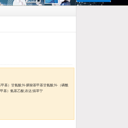
基甲基）甘氨酸;N-膦羧基甲基甘氨酸;N-（磷酰
酰甲基）氨基乙酸;农达;镇草宁