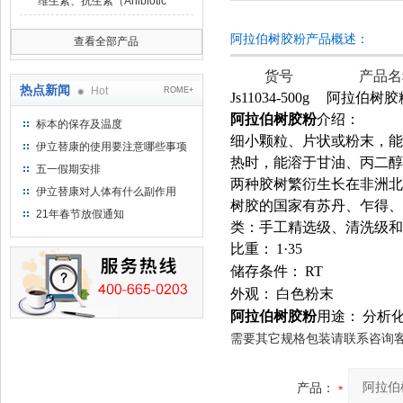
维生素、抗生素（Anibiotic
阿拉伯树胶粉产品概述：
查看全部产品
货号
产品名
热点新闻
Hot
ROME+
Js11034-500g
阿拉伯树胶
阿拉伯树胶粉
介绍：
标本的保存及温度
细小颗粒、片状或粉末，能
伊立替康的使用要注意哪些事项
热时，能溶于甘油、丙二醇。质量好
五一假期安排
两种胶树繁衍生长在非洲北纬
伊立替康对人体有什么副作用
树胶的国家有苏丹、乍得、
21年春节放假通知
类：手工精选级、清洗级和
比重：
1·35
储存条件：
RT
外观：
白色粉末
阿拉伯树胶粉
用途：
分析
需要其它规格包装请联系咨询
产品：