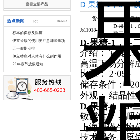
D-果糖-1，6-
查看全部产品
货号
产品名
热点新闻
Hot
ROME+
D-果糖-1，
Js11018-1g
标本的保存及温度
酸三钠
D-果糖-1，6
伊立替康的使用要注意哪些事项
五一假期安排
介绍：
它是1
伊立替康对人体有什么副作用
高温下易分解
21年春节放假通知
比重：
2·095
储存条件：
-2
外观：
结晶性
D-果糖-1，6
敏感性：
易吸
上海研谨生物公
技术服务、原