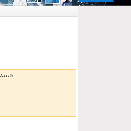
C≥98%