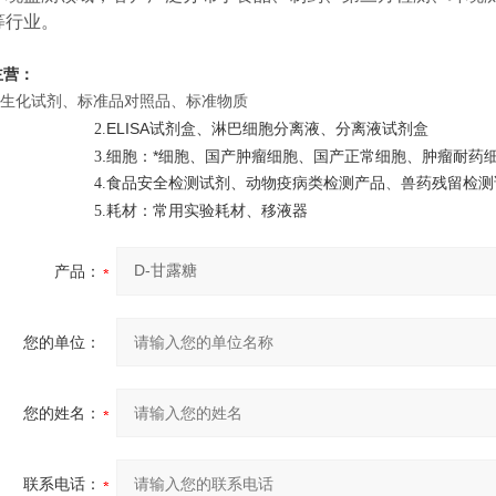
等行业。
主营：
生化
试剂
、
标准品对照品、标准物质
ELISA试剂盒、
淋巴细胞
分离液、分离液试剂盒
2.
.细胞：*细胞、国产肿瘤细胞、国产正常细胞、肿瘤耐药
3
4.
食品安全检测试剂、动物疫病类检测产品
、
兽药残留检测
耗材：
实验耗材
5
.
常用
、移液器
产品：
您的单位：
您的姓名：
联系电话：