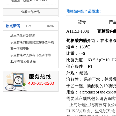
维生素、抗生素（Anibiotic
葡糖酸内酯产品概述：
查看全部产品
货号
产
热点新闻
Hot
ROME+
Js11153-100g
葡糖酸内
标本的保存及温度
葡糖酸内酯
介绍：
在水溶
伊立替康的使用要注意哪些事项
熔点：
160℃
五一假期安排
比重：
0·6
伊立替康对人体有什么副作用
比旋光度：
63·5 ° (C=10, H
21年春节放假通知
储存条件：
RT
外观：
结晶
溶解性：
易溶于水，并缓慢水
于乙一醚。新配制的1%溶液p
用途：
a product of the oxida
需要其它规格包装请咨询客
上海
研谨
生物科技有限公
ELISA试剂盒、生化试剂