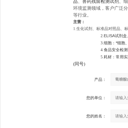
品
、
兽药残留检测试剂、
细
环境监测领域，客户广泛分
等行业。
主营：
1.
生化
试剂
、
标准品对照品、
ELISA试剂盒
2.
.细胞：*细
3
4.
食品安全检测
耗材：
实
5
.
常用
(同号)
产品：
您的单位：
您的姓名：