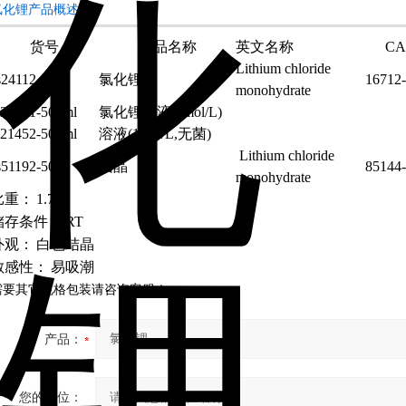
氯化锂产品概述：
货号
产品名称
英文名称
C
Lithium chloride
s24112-500g
氯化锂
16712-
monohydrate
21451-500ml
氯化锂溶液(1mol/L)
21452-500ml
溶液(1mol/L,无菌)
Lithium chloride
s51192-500g
结晶
85144-
monohydrate
比重：
1.78
储存条件：
RT
外观：
白色结晶
敏感性：
易吸潮
需要其它规格包装请咨询客服！
产品：
您的单位：