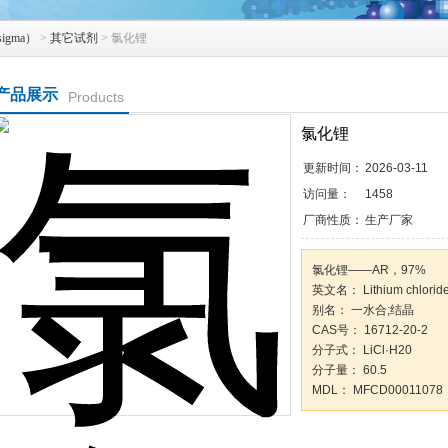
igma）
>
其它试剂
> 氯化锂
产品展示
Products
氯化锂
更新时间：
2026-03-11
访问量：
1458
厂商性质：
生产厂家
氯化锂——AR，97%
英文名： Lithium chloride
别名： 一水合;结晶
CAS号： 16712-20-2
分子式： LiCl·H20
分子量： 60.5
MDL： MFCD00011078