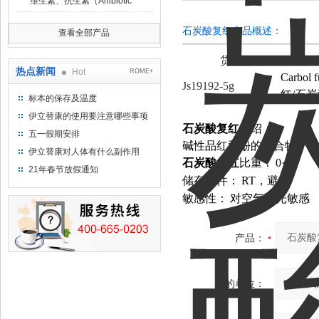
维生素、抗生素（Anibiotic
石炭酸复红产品概述：
查看全部产品
货号
热点新闻
Hot
ROME+
Carbol 
Js19192-5g
红
/
石炭
标本的保存及温度
伊立替康的使用要注意哪些事项
石炭酸复红
介绍：
五一假期安排
碱性品红和酚的混合物
伊立替康对人体有什么副作用
石炭酸复红
比重：
0·9
21年春节放假通知
储存条件：
RT，避光
敏感性：
对空气和光敏感
产品：
您的单位：