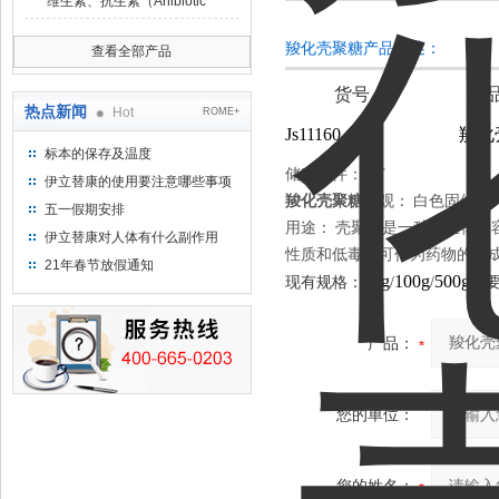
维生素、抗生素（Anibiotic
羧化壳聚糖产品概述：
查看全部产品
货号
产
热点新闻
Hot
ROME+
Js11160-100g
羧化
标本的保存及温度
储存条件：
RT
伊立替康的使用要注意哪些事项
羧化壳聚糖
外观：
白色固体
五一假期安排
用途：
壳聚糖是一种具生物相
伊立替康对人体有什么副作用
性质和低毒性可作为药物的组
21年春节放假通知
25g
100g
500g
现有规格：
/
/
需
产品：
您的单位：
您的姓名：