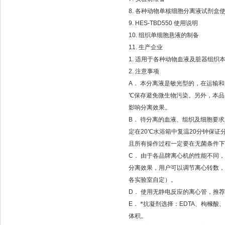
8.
各种动物单核细胞分离液试剂盒
9. HES-TBD550
使用说明
10.
组织单细胞悬液的制备
11.
生产企业
1.
适用于各种动物血液及脏器组织
2.
注意事项
A
．
本分离液是敏光型的，在运输和
℃保存避免微生物污染。另外，本品
影响分离效果。
B
．
待分离的血液、组织及细胞要求
定在
20
℃
水浴箱中复温
20
分钟保证
且所有操作过程一定要在无菌条件下
C
．
由于各品牌离心机的性能不同，
分离效果，用户可以调节离心转数，
各实验室自定）。
D
．
使用无静电反应的离心管，推荐
E
．
*抗凝剂选择：
EDTA
、枸橼酸、
体积。