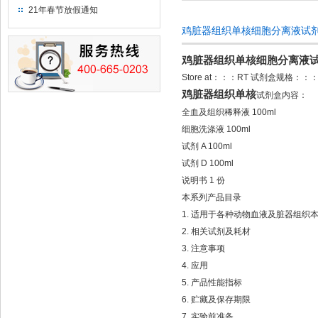
21年春节放假通知
鸡脏器组织单核细胞分离液试
鸡脏器组织单核细胞分离液
Store at
：：：
RT
试剂盒规格：：
鸡脏器组织单核
试剂盒内容：
全血及组织稀释液
100ml
细胞洗涤液
100ml
试剂
A 100ml
试剂
D 100ml
说明书
1
份
本系列产品目录
1.
适用于各种动物血液及脏器组织
2.
相关试剂及耗材
3.
注意事项
4.
应用
5.
产品性能指标
6.
贮藏及保存期限
7.
实验前准备