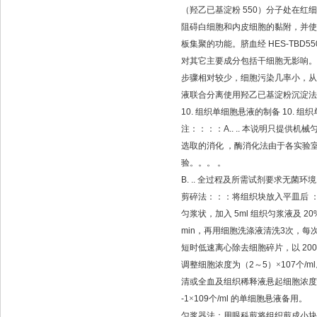
（羟乙已基淀粉
550
）分子处在红细
阻碍白细胞和内皮细胞的黏附，并使
板集聚的功能。脐血经
HES-TBD55
对其它主要成分包括干细胞无影响。
步骤相对较少，细胞污染几率小，从
液联合分离使用羟乙已基淀粉沉淀法
10.
组织单细胞悬液的制备
10.
组织
注：：：：
A.. ..
本说明只提供机械
选取的消化
，酶消化法由于各实验
验。。。
。
B. ..
全过程及所需试剂要求无菌环境
剪碎法：：：将组织块放入平皿后
匀浆状，加入
5ml
组织匀浆液及
20
min
，再用细胞洗涤液清洗
3
次，每
短时低速离心除去细胞碎片，以
20
调整细胞浓度为（
2
～
5
）×
107
个
/ml
清或全血及组织稀释液悬起细胞浓度
-1
×
109
个
/ml
的单细胞悬液备用。
匀浆器法：用眼科剪将组织剪成小块