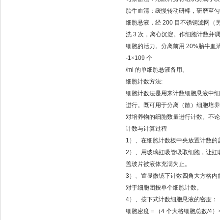
胎牛血清；缓慢转动研棒，研磨至匀
细胞悬液，经
200
目不锈钢滤网（
洗
3
次，离心沉淀。作细胞计数并
细胞的活力。分离前用
20%
胎牛血
-1
×
109
个
/ml
的单细胞悬液备用。
细胞计数方法
:
细胞计数法是用来计数细胞悬液中细
进行。既可用于分离（散）细胞培养
对培养物的细胞数量进行计数。不论
计数与计算过程
1
）、在细胞计数板中央放置计数的
2
）、用玻璃虹吸管吸取细胞，让虹
盖玻片被液体充满为止。
3
）、置显微镜下计数四角大方格内
对于细胞团按单个细胞计数。
4
）、按下式计数细胞悬液的密度：
细胞密度＝（
4
个大格细胞总数
/4
）