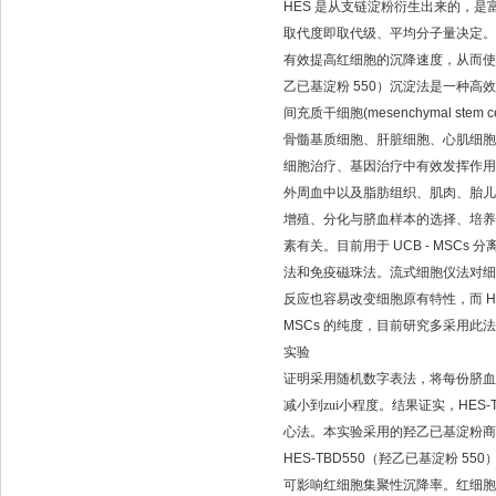
HES
是从支链淀粉衍生出来的，是
取代度即取代级、平均分子量决定。
有效提高红细胞的沉降速度，从而使
乙已基淀粉
550
）沉淀法是一种高效
间充质干细胞
(mesenchymal stem c
骨髓基质细胞、肝脏细胞、心肌细胞
细胞治疗、基因治疗中有效发挥作用
外周血中以及脂肪组织、肌肉、胎儿
增殖、分化与脐血样本的选择、培养
素有关。目前用于
UCB - MSCs
分
法和免疫磁珠法。流式细胞仪法对细
反应也容易改变细胞原有特性，而
H
MSCs
的纯度，目前研究多采用此法
实验
证明采用随机数字表法，将每份脐血
减小到zui小程度。结果证实，
HES-
心法。本实验采用的羟乙已基淀粉商
HES-TBD550
（羟乙已基淀粉
550
可影响红细胞集聚性沉降率。红细胞