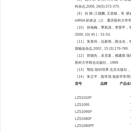
科杂志
,2006, 26(5):372-375.
［
9
］
向
静
,
江德鹏
,
王昌铭，等
.
脐
mRNA
的表达［
J
］
.
重庆医科大学
［
10
］
孙海梅，季凤清，李荣平，
2006, 10( 45 )
：
51-53.
［
11
］
朱美玲，伍新尧，陈汝光，
国输血杂志
,2002 , 15 (3):179-780.
［
12
］
郑德先，吴克复，褚建新
.
现
医科大学联合出版社，
1999.
［
13
］
鄂征
.
组织培养
.
北京出版社，
［
14
］
朱立平，陈学清
.
免疫学常用
货号
品牌
产品名
LZS1102P
LZS1095
LZS1095P
LZS1080F
LZS1080FP