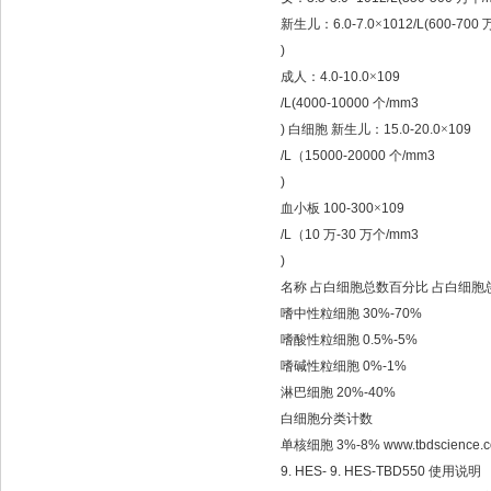
新生儿：
6.0-7.0
×
1012/L(600-700
)
成人：
4.0-10.0
×
109
/L(4000-10000
个
/mm3
)
白细胞
新生儿：
15.0-20.0
×
109
/L
（
15000-20000
个
/mm3
)
血小板
100-300
×
109
/L
（
10
万
-30
万个
/mm3
)
名称
占白细胞总数百分比
占白细胞
嗜中性粒细胞
30%-70%
嗜酸性粒细胞
0.5%-5%
嗜碱性粒细胞
0%-1%
淋巴细胞
20%-40%
白细胞分类计数
单核细胞
3%-8% www.tbdscience.
9. HES- 9. HES-TBD550
使用说明