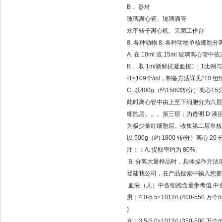
B
．
器材
玻璃离心管、玻璃滴管
水平转子离心机、无菌工作台
8.
各种动物
8.
各种动物单核细胞分
A.
在
10ml
或
15ml
玻璃离心管中依
B
．
取
1ml
新鲜抗凝血按
1
：
1
比例与
-1
×
109
个
/ml
，制备方法详见“
10.
组
C.
以
400g
（约
1500
转
/
分）离心
15
此时离心管中由上至下细胞分为六层
细胞层。。。第三层；为透明
D
液
为极少量红细胞层。收集第二层单核
以
500g
（约
1800
转
/
分）离心
20
注：：
A.
提取率约为
80%
。
B.
分离大量样品时，具体操作方法请
登陆我公司，在产品搜索中输入您要
血液（人）中各细胞含量参考值
中
男：
4.0-5.5
×
1012/L(400-550
万个
/
)
女：
3.5-5.0
×
1012/L(350-500
万个