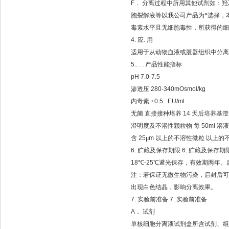
F
．
分离过程中所用其他试剂如：羟
胞裂解液等以我公司产品为*选择，
毒素水平且无细胞毒性，所获得的细
4.
应
.
用
适用于从动物血液或脏器组织中分离
5.. . .
产品性能指标
pH 7.0-7.5
渗透压
280-340mOsmol/kg
内毒素
≤
0.5...EU/ml
无菌
直接接种培养
14
天后培养基澄
澄明度及不溶性颗粒物
每
50ml
溶液
含
25
μ
m
以上的不溶性微粒
以上的
6.
贮藏及保存期限
6.
贮藏及保存期
18
℃
-25
℃
避光保存，有效期两年。
注：若保证无微生物污染，启封后可
出现白色结晶，影响分离效果。
7.
实验前准备
7.
实验前准备
A
．
试剂
单核细胞分离液试剂盒所含试剂、组