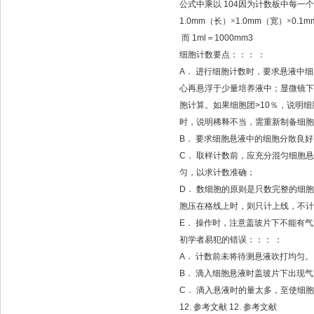
公式中乘以
104
因为计数板中每一个
1.0mm
（长）×
1.0mm
（宽）×
0.1m
而
1ml
＝
1000mm3
细胞计数要点：：：
：
A
．
进行细胞计数时，要求悬液中细
心再悬浮于少量培养液中；显微镜下
胞计算。如果细胞团
>10
％，说明细
时，说明稀释不当，需重新制备细胞
B
．
要求细胞悬液中的细胞分散良好
C
．
取样计数前，应充分混匀细胞悬
匀，以求计数准确；
D
．
数细胞的原则是只数完整的细胞
胞压在格线上时，则只计上线，不计
E
．
操作时，注意盖玻片下不能有气
初学者易犯的错误：：：
：
A
．
计数前未将待测悬液吹打均匀。
B
．
滴入细胞悬液时盖玻片下出现气
C
．
滴入悬液时的量太多，至使细胞
12.
参考文献
12.
参考文献