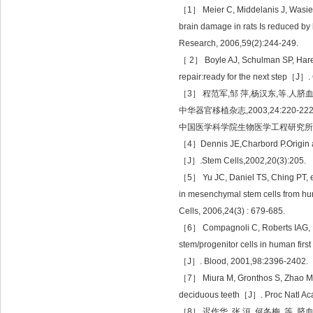
［
1
］
Meier C, Middelanis J, Wasiele
brain damage in rats Is reduced b
Research, 2006,59(2):244-249.
［
2
］
Boyle AJ, Schulman SP, Hare J
repair:ready for the next step
［
J
］
.
［
3
］
程范军
,
邹
萍
,
杨汉东
,
等
.
人脐
中华器官移植杂志
,2003,24:220-22
中国医学科学院生物医学工程研究所
［
4
］
Dennis JE,Charbord P.Origin 
［
J
］
.Stem Cells,2002,20(3):205.
［
5
］
Yu JC, Daniel TS, Ching PT, 
in mesenchymal stem cells from h
Cells, 2006,24(3) : 679-685.
［
6
］
Compagnoli C, Roberts IAG, K
stem/progenitor cells in human first
［
J
］
. Blood, 2001,98:2396-2402.
［
7
］
Miura M, Gronthos S, Zhao M,
deciduous teeth
［
J
］
. Proc Natl A
［
8
］
迟作华
,
张
洹
,
何冬梅
,
等
.
脐