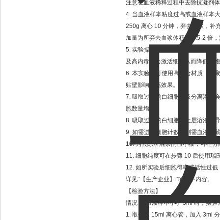
注意在血液稀释过程中去除抗凝剂体
4.
当血液样本粘度过高或血液样本
250g
离心
10
分钟，弃去血浆，补
加量为所弃去血浆体积的
1.5-2
倍，
5.
实验操作时，不可使用含粉手套
及高内毒素会激活细胞从而降低细胞
6.
本实验不可使用高聚合材质（如
贴壁影响分离效果。
7.
吸取过多的白细胞层及分离液层
胞数量增加。
8.
吸取过多的白细胞层上层溶液会
9.
如需进行细胞计数，则需血液贮
10.
为去除所混杂的血小板，可在分
11.
细胞纯度可在步骤
10
后使用瑞
12.
如所实验后细胞得率或活性过低
详见“【生产企业】”项目下内容。
【检验方法】
情况
A:
血液样本小于
3ml
时，实验
1.
取一支
15ml
离心管，加入
3ml
分