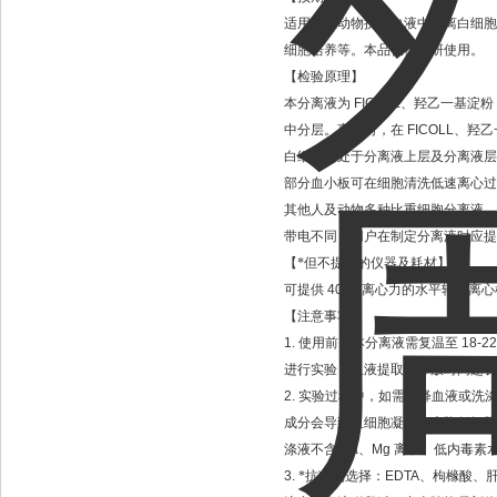
适用于从动物抗凝血液中分离白细胞
细胞培养等。本品仅供科研使用。
【检验原理】
本分离液为
FICOLL
、羟乙一基淀粉
中分层。离心时，在
FICOLL
、羟乙
白细胞仍处于分离液上层及分离液层
部分血小板可在细胞清洗低速离心过
其他人及动物多种比重细胞分离液，
带电不同，用户在制定分离液时应提
【*但不提供的仪器及耗材】
可提供
400g
离心力的水平转子离心
【注意事项】
1.
使用前，本分离液需复温至
18-22
进行实验，血液提取后存放时间越长
2.
实验过程中，如需稀释血液或洗
成分会导致血细胞凝集大大降低细胞
涤液不含
Ca
、
Mg
离子、低内毒素
3.
*抗凝剂选择：
EDTA
、枸橼酸、