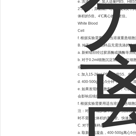
e.
洗涤
1-2
次：加入适量
PBS
、
HBS
2-3
分钟，弃上清。可再重复
1
次，
体积的
5
倍。
4
℃
离心效果更佳。
White Blood
Cell
f.
根据实验需要用适当溶液重悬细胞
B.
对于组织细胞样品无需洗涤的快
a.
新鲜组织经过胶原酶或胰酶等消
b.
对于
0.2ml
细胞沉淀加入
1ml
红细
或
4
度操作均可。
c.
加入
15-20ml PBS
、
HBSS
、生理
d. 400-500g
离心
5
分钟，弃红色上
e.
如果发现红细胞裂解不*，可以重
会影响后续的一些检测。
f.
根据实验需要用适当溶液重悬细胞
注：对于常规步骤，多一步洗涤过程
时不需要大体积的离心管。快速步骤
C.
对于血液样品：
a.
取新鲜抗凝血，
400-500g
离心
5