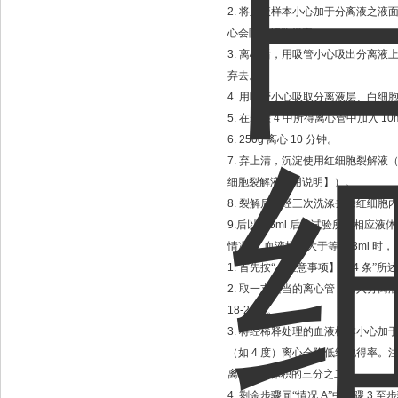
2.
将血液样本小心加于分离液之液
心会降低细胞得率。
3.
离心后，用吸管小心吸出分离液
弃去。
4.
用吸管小心吸取分离液层、白细
5.
在步骤
4
中所得离心管中加入
10
6. 250g
离心
10
分钟。
7.
弃上清，沉淀使用红细胞裂解液
细胞裂解液使用说明】）。
8.
裂解后再经三次洗涤去除红细胞
9.
后以
0.5ml
后续试验所需相应液体
情况
B:
血液样本大于等于
3ml
时，
1.
首先按“【注意事项】第
4
条”所
2.
取一支适当的离心管，加入分离
18-22
℃
。
3.
将经稀释处理的血液样本小心加
（如
4
度）离心会降低细胞得率。
离心管总体积的三分之二。
4.
剩余步骤同“情况
A
”中步骤
3
至步