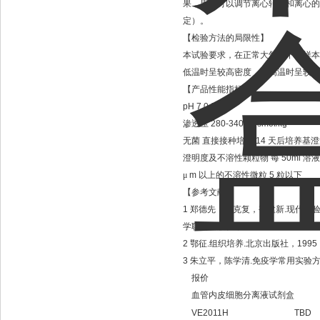
果，用户可以调节离心转数和离心的
定）。
【检验方法的局限性】
本试验要求，在正常大气压下，样本
低温时呈较高密度，在高温时呈较低
【产品性能指标】
pH 7.0-7.5
渗透压
280-340mOsmol/kg
无菌
直接接种培养
14
天后培养基澄
澄明度及不溶性颗粒物
每
50ml
溶液
μ
m
以上的不溶性微粒
5
粒以下
【参考文献】
1
郑德先，吴克复，褚建新
.
现代实
学联合出版社，
1999
2
鄂征
.
组织培养
.
北京出版社，
1995
3
朱立平，陈学清
.
免疫学常用实验
报价
血管内皮细胞分离液试剂盒
VE2011H
TBD