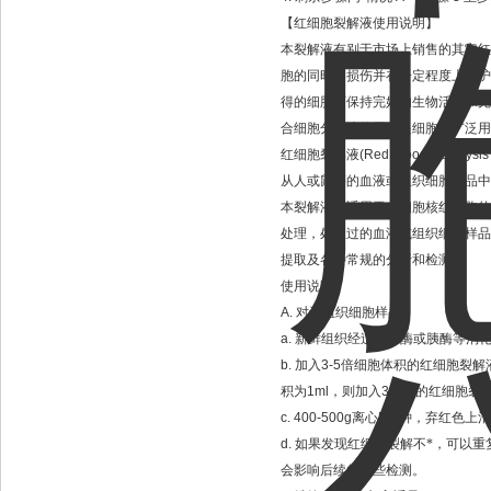
【红细胞裂解液使用说明】
本裂解液有别于市场上销售的其它红
胞的同时不损伤并在一定程度上保护
得的细胞可保持完好的生物活性和完
合细胞分离液使用所提细胞可广泛用
红细胞裂解液
(Red Blood Cell Lysis 
从人或鼠等的血液或组织细胞样品中
本裂解液不适用于有细胞核红细胞的
处理，处理过的血液或组织细胞样品
提取及各种常规的分析和检测。
使用说明：
A.
对于组织细胞样品：
a.
新鲜组织经过胶原酶或胰酶等消
b.
加入
3-5
倍细胞体积的红细胞裂解
积为
1ml
，则加入
3-5ml
的红细胞裂
c. 400-500g
离心
5
分钟，弃红色上清
d.
如果发现红细胞裂解不*，可以重
会影响后续的一些检测。