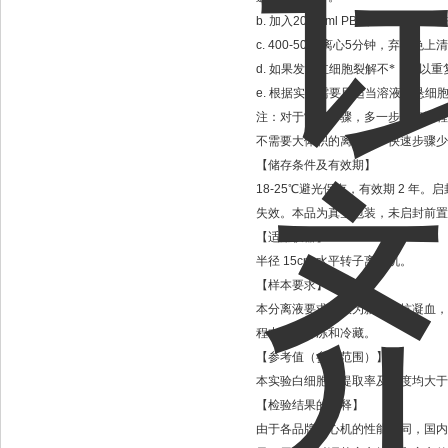
b.
加入
20-30ml PBS
、
HBSS
、生理
c. 400-500g
离心
5
分钟，弃红色上清
d.
如果发现红细胞裂解不*，可以重
e.
根据实验需要用适当溶液重悬细
注：对于常规步骤，多一步洗涤过程
不需要大体积的离心管。快速步骤少
【储存条件及有效期】
18-25
℃
避光保存，有效期
2
年。启
失效。本品为真空包装，未启封前置
【适用仪器】
半径
15cm
水平转子离心机。
【样本要求】
本分离液要求血液为新鲜的抗凝血，
程中避免冷冻和冷藏。
【参考值（参考范围）】
本实验白细胞的提取率及纯度均大于
【检验结果的解释】
由于各品牌离心机的性能不同，国内