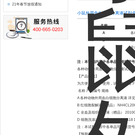
21年春节放假通知
小鼠外周血白细胞分离液试剂
名称
A
各
B
红
C
全
D
细
注：本试剂内容中各单品可根据货号
各种动物外周血白细胞分离液试剂盒
【产品组成】
为方便广大用户使用，试剂内容如下
名称
产品编号
规格
A
各种动物外周血白细胞分离液
详
B
红细胞裂解液（赠品）
NH4CL200
C
全血及组织稀释液（赠品）
2010C
D
细胞洗涤液（赠品）
2010X1118 
注：本试剂内容中各单品可根据货号
【预期用途】