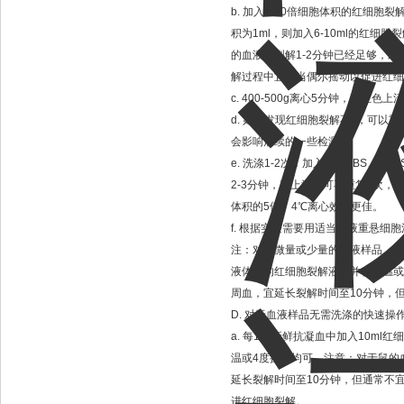
b.
加入
6-10
倍细胞体积的红细胞裂
积为
1ml
，则加入
6-10ml
的红细胞裂
的血液，裂解
1-2
分钟已经足够，对
解过程中宜适当偶尔摇动以促进红细
c. 400-500g
离心
5
分钟，弃红色上清
d.
如果发现红细胞裂解不*，可以重
会影响后续的一些检测。
e.
洗涤
1-2
次：加入适量
PBS
、
HBS
2-3
分钟，弃上清。可再重复
1
次，
体积的
5
倍。
4
℃
离心效果更佳。
f.
根据实验需要用适当溶液重悬细胞
注：对于微量或少量的血液样品，可
液体积的红细胞裂解液，并在室温或
周血，宜延长裂解时间至
10
分钟，
D.
对于血液样品无需洗涤的快速操
a.
每
1ml
新鲜抗凝血中加入
10ml
红细
温或
4
度操作均可。注意：对于鼠的
延长裂解时间至
10
分钟，但通常不
进红细胞裂解。