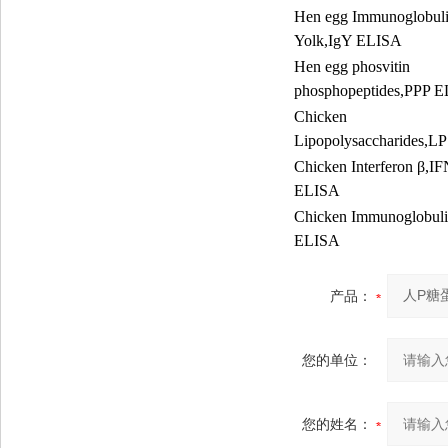
Hen egg Immunoglobuli
Yolk,IgY ELISA
Hen egg phosvitin
phosphopeptides,PPP 
Chicken
Lipopolysaccharides,L
Chicken Interferon
β
,IF
ELISA
Chicken Immunoglobuli
ELISA
产品：
您的单位：
您的姓名：