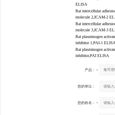
ELISA
Rat intercellular adhesio
molecule 2,ICAM-2 E
Rat intercellular adhesio
molecule 3,ICAM-3 E
Rat plasminogen activat
inhibitor 1,PAI-1 ELIS
Rat plasminogen activat
inhibitor,PAI ELISA
产品：
您的单位：
您的姓名：