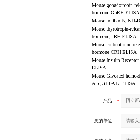
Mouse gonadotropin-rel
hormone,GnRH ELISA
Mouse inhibin B,INH-
Mouse thyrotropin-relea
hormone,TRH ELISA
Mouse corticotropin rel
hormone,CRH ELISA
Mouse Insulin Recepto
ELISA
Mouse Glycated hemogl
A1c,GHbA1c ELISA
产品：
您的单位：