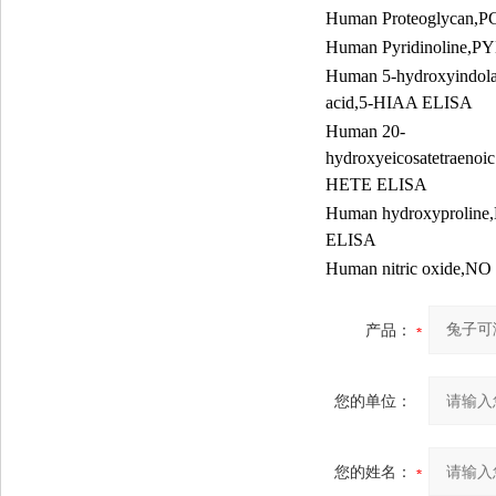
Human Proteoglycan,
Human Pyridinoline,P
Human 5-hydroxyindola
acid,5-HIAA ELISA
Human 20-
hydroxyeicosatetraenoic
HETE ELISA
Human hydroxyproline
ELISA
Human nitric oxide,N
产品：
您的单位：
您的姓名：