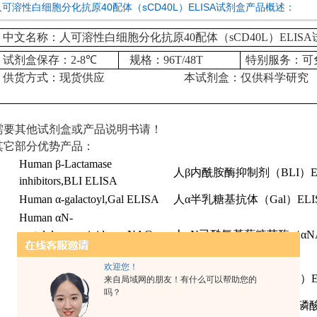
人可溶性白细胞分化抗原40配体（sCD40L）ELISA试剂盒产品概述：
中文名称：人可溶性白细胞分化抗原40配体（sCD40L）ELIS
试剂盒保存：
2-8
℃
规格：
96T/48T
特别服务：可
供货方式：现货供应
本试剂盒：仅供科学研究
需要其他试剂盒或产品说明书请！
其它部分优势产品：
Human
β
-Lactamase
人β内酰胺酶抑制剂
（BLI）E
inhibitors,BLI ELISA
Human
α
-galactoyl,Gal ELISA
人α半乳糖基抗体
（Gal）ELI
Human
α
N-
acetylglucosaminidase,
α
NAG
人α
N
已酰氨基葡糖苷酶
（
α
N
ELISA
欢迎您！
Human
α
2-plasmin inhititor,
α
2-PI
人α
2
纤溶酶抑制物
（
α
2-PI）
来自局域网的朋友！有什么可以帮助您的
ELISA
吗？
人烟酰胺腺嘌呤二核苷酸磷
人高香草酸
（HVA） ELISA