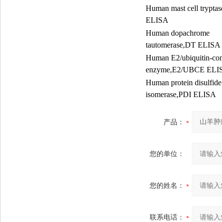
Human mast cell trypt
ELISA
Human dopachrome
tautomerase,DT ELISA
Human E2/ubiquitin-con
enzyme,E2/UBCE ELI
Human protein disulfide
isomerase,PDI ELISA
产品：
您的单位：
您的姓名：
联系电话：