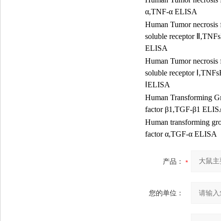
α
,TNF-
α
ELISA
Human Tumor necrosis f
soluble receptor
Ⅱ
,TNFs
ELISA
Human Tumor necrosis f
soluble receptor
Ⅰ
,TNFs
Ⅰ
ELISA
Human Transforming G
factor
β
1,TGF-
β
1 ELIS
Human transforming gr
factor
α
,TGF-
α
ELISA
产品：
您的单位：