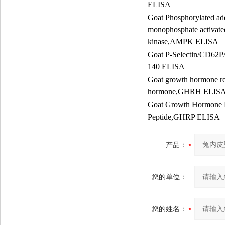
ELISA
Goat Phosphorylated ad
monophosphate activate
kinase,AMPK ELISA
Goat P-Selectin/CD62
140 ELISA
Goat growth hormone re
hormone,GHRH ELIS
Goat Growth Hormone 
Peptide,GHRP ELISA
产品：
您的单位：
您的姓名：