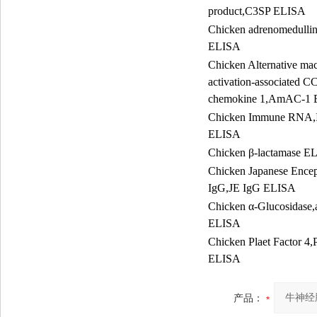
product,C3SP ELISA
Chicken adrenomedull
ELISA
Chicken Alternative ma
activation-associated C
chemokine 1,AmAC-1
Chicken Immune RNA,I
ELISA
Chicken
β
-lactamase E
Chicken Japanese Enceph
IgG,JE IgG ELISA
Chicken
α
-Glucosidase,
ELISA
Chicken Plaet Factor 4,
ELISA
产品：