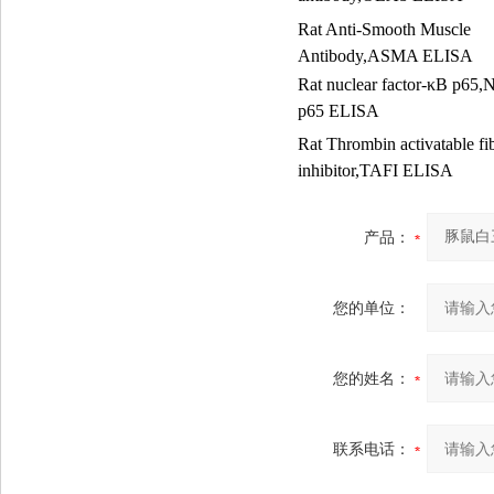
Rat Anti-Smooth Muscle
Antibody,ASMA ELISA
Rat nuclear factor-
κ
B p65,
p65 ELISA
Rat Thrombin activatable fib
inhibitor,TAFI ELISA
产品：
您的单位：
您的姓名：
联系电话：