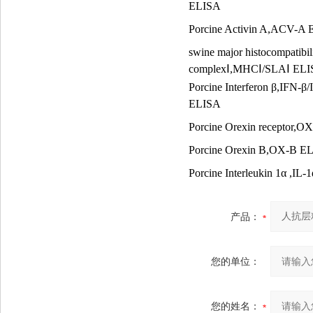
ELISA
Porcine Activin A,ACV-A
swine major histocompatibil
complex
Ⅰ
,MHC
Ⅰ
/SLA
Ⅰ
ELI
Porcine Interferon
β
,IFN-
β
/
ELISA
Porcine Orexin receptor,
Porcine Orexin B,OX-B E
Porcine Interleukin 1
α
,IL-1
产品：
您的单位：
您的姓名：