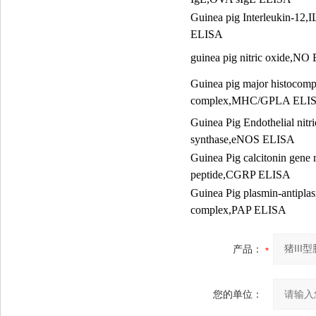
Guinea pig Interleukin-12,
ELISA
guinea pig nitric oxide,NO
Guinea pig major histocompa
complex,MHC/GPLA ELI
Guinea Pig Endothelial nitri
synthase,eNOS ELISA
Guinea Pig calcitonin gene r
peptide,CGRP ELISA
Guinea Pig plasmin-antipla
complex,PAP ELISA
产品：
您的单位：