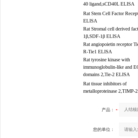
40 ligand,sCD40L ELISA
Rat Stem Cell Factor Rece
ELISA
Rat Stromal cell derived fac
1
β
,SDF-1
β
ELISA
Rat angiopoietin receptor 
R-Tie1 ELISA
Rat tyrosine kinase with
immunoglobulin-like and E
domains 2,Tie-2 ELISA
Rat tissue inhibitors of
metalloproteinase 2,TIMP-
产品：
您的单位：