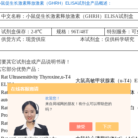
小鼠促生长激素释放激素（GHRH）ELISA试剂盒产品概述：
中文名称：小鼠促生长激素释放激素（GHRH）ELISA试剂盒
试剂盒保存：
2-8
℃
规格：
96T/48T
特别服务：可
供货方式：现货供应
本试剂盒：仅供科学研究
需要其它试剂盒或产品说明书请！
其它部分优势产品：
Rat Ultrasensitivity Thyroxine,u-T4
大鼠高敏甲状腺素
（u-T4）E
ELISA
Rat glutamic acid decarboxylase
大鼠谷氨酸脱羧酶自身抗体
（
欢迎您！
autoantibody,GAD-Ab ELISA
试剂盒
来自局域网的朋友！有什么可以帮助您的
Rat Parathyroid Hormone Related
大鼠甲状旁腺激素相关蛋白
（
吗？
Protein,PTHrP ELISA
剂盒
Rat Parathyroid Hormone Related
Protein,PTHrP ELISA