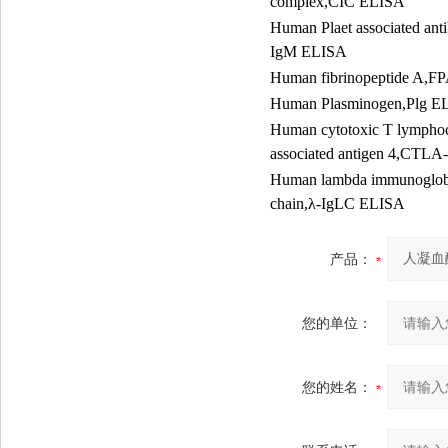
complex,CIC ELISA
Human Plaet associated ant
IgM ELISA
Human fibrinopeptide A,F
Human Plasminogen,Plg E
Human cytotoxic T lympho
associated antigen 4,CTL
Human lambda immunoglobu
chain,
λ
-IgLC ELISA
产品：
您的单位：
您的姓名：