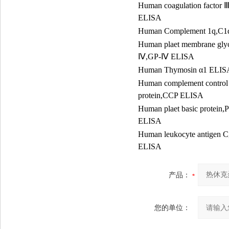
Human coagulation factor
ELISA
Human Complement 1q,C1
Human plaet membrane glyc
Ⅳ
,GP-
Ⅳ
ELISA
Human Thymosin
α
1 ELIS
Human complement control
protein,CCP ELISA
Human plaet basic protein,
ELISA
Human leukocyte antigen
ELISA
产品：
您的单位：