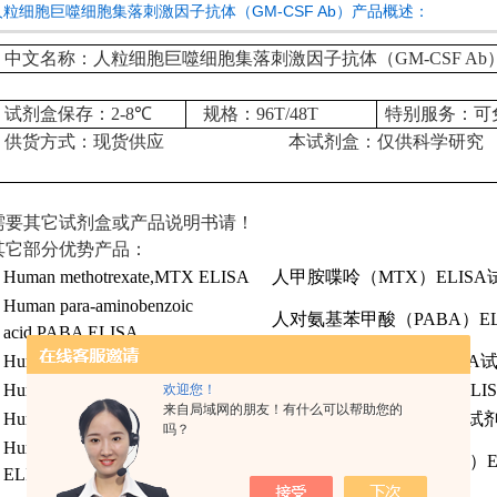
人粒细胞巨噬细胞集落刺激因子抗体（GM-CSF Ab）产品概述：
中文名称：人粒细胞巨噬细胞集落刺激因子抗体（GM-CSF Ab
试剂盒保存：
2-8
℃
规格：
96T/48T
特别服务：可
供货方式：现货供应
本试剂盒：仅供科学研究
需要其它试剂盒或产品说明书请！
其它部分优势产品：
Human methotrexate,MTX ELISA
人甲胺喋呤
（MTX）ELISA
Human para-aminobenzoic
人对氨基苯甲酸
（PABA）EL
acid,PABA ELISA
Human L-phenylalanine,LPA ELISA
人苯丙氨酸
（LPA）ELISA
Human Immune RNA,Irna ELISA
人免疫核糖核酸
（Irna）ELI
欢迎您！
来自局域网的朋友！有什么可以帮助您的
Human Beta-naphthol,
β
-Nph ELISA
人β萘酚
（
β
-Nph）ELISA
试
吗？
Human
β
-Lactamase inhibitors,BLI
人β内酰胺酶抑制剂
（BLI）E
ELISA