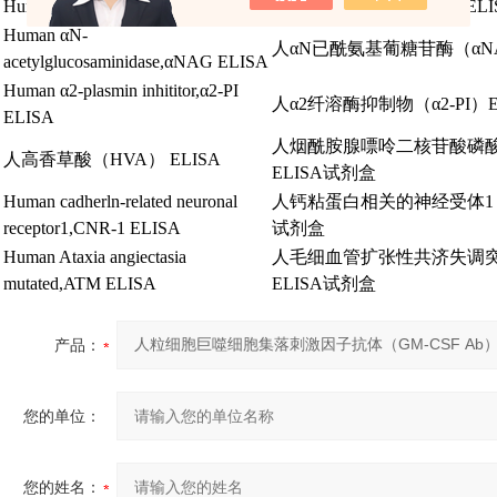
Human
α
-galactoyl,Gal ELISA
人α半乳糖基抗体
（Gal）ELI
Human
α
N-
人α
N
已酰氨基葡糖苷酶
（
α
N
acetylglucosaminidase,
α
NAG ELISA
Human
α
2-plasmin inhititor,
α
2-PI
人α
2
纤溶酶抑制物
（
α
2-PI）
ELISA
人烟酰胺腺嘌呤二核苷酸磷
人高香草酸
（HVA） ELISA
ELISA
试剂盒
Human cadherln-related neuronal
人钙粘蛋白相关的神经受体
1
receptor1,CNR-1 ELISA
试剂盒
Human Ataxia angiectasia
人毛细血管扩张性共济失调
mutated,ATM ELISA
ELISA
试剂盒
产品：
您的单位：
您的姓名：