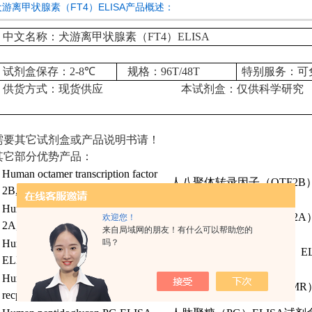
犬游离甲状腺素（FT4）ELISA产品概述：
中文名称：犬游离甲状腺素（FT4）ELISA
试剂盒保存：
2-8
℃
规格：
96T/48T
特别服务：可
供货方式：现货供应
本试剂盒：仅供科学研究
需要其它试剂盒或产品说明书请！
其它部分优势产品：
Human octamer transcription factor
人八聚体转录因子
（OTF2B）
2B,OTF2B ELISA
Human octamer transcription factor
人八聚体转录因子
（OTF2A
欢迎您！
2A,OTF2A ELISA
来自局域网的朋友！有什么可以帮助您的
吗？
Human deoxyuridinetriphate,DUTP
人脱氧尿三磷酸
（DUTP）EL
ELISA
Human costimulatory molecules
人协同刺激分子受体
（CMR）
recptor,CMR ELISA