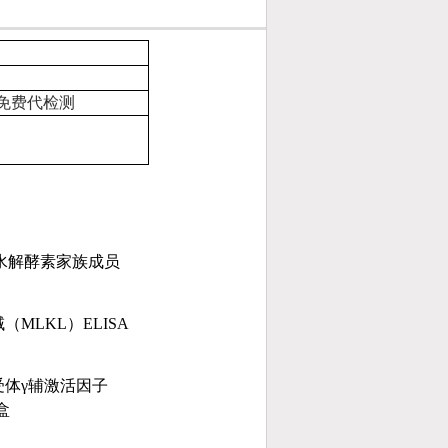
免费代检测
水解酵素家族成员
域
（MLKL）ELISA
体γ辅激活因子
盒