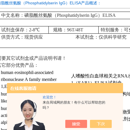
脂酰丝氨酸（Phosphatidylserin IgG）ELISA产品概述：
中文名称：磷脂酰丝氨酸（Phosphatidylserin IgG）ELISA
试剂盒保存：
2-8
℃
规格：
96T/48T
特别服务：可
供货方式：现货供应
本试剂盒：仅供科学研究
需要其它试剂盒或产品说明书请！
其它部分优势产品：
human eosinophil-associated
人嗜酸性白血球相关之
RNA
ribonuclease A family member
1（EAR1）ELISA
试剂盒
1,EAR1 ELISA
human mixed lineage kinase domain-
人混合系列蛋白激酶样结构
欢迎您！
like,MLKL ELISA
试剂盒
来自局域网的朋友！有什么可以帮助您的
吗？
human peroxisome proliferative
人过氧化物酶体增殖激活物受
activated receptor gama coactivator 1
1
α
（PPARGC1）ELISA
试剂
alpha,PPARGC1 ELISA
human similar to cDNA sequence