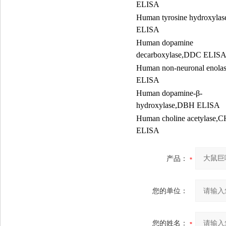
ELISA
Human tyrosine hydroxyla
ELISA
Human dopamine
decarboxylase,DDC ELIS
Human non-neuronal enol
ELISA
Human dopamine-
β
-
hydroxylase,DBH ELISA
Human choline acetylase,
ELISA
产品：
您的单位：
您的姓名：