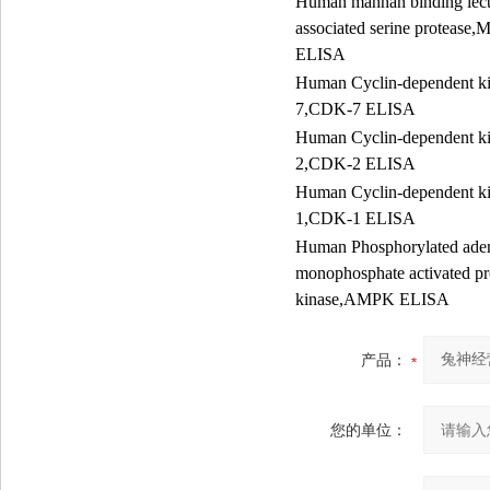
Human mannan binding lect
associated serine protease
ELISA
Human Cyclin-dependent k
7,CDK-7 ELISA
Human Cyclin-dependent k
2,CDK-2 ELISA
Human Cyclin-dependent k
1,CDK-1 ELISA
Human Phosphorylated ade
monophosphate activated pr
kinase,AMPK ELISA
产品：
您的单位：