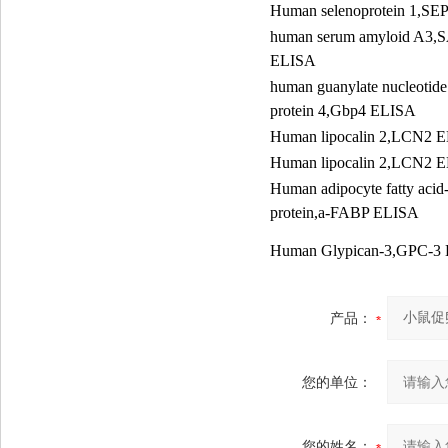
Human selenoprotein 1,SE
human serum amyloid A3,
ELISA
human guanylate nucleotide
protein 4,Gbp4 ELISA
Human lipocalin 2,LCN2 
Human lipocalin 2,LCN2 
Human adipocyte fatty acid
protein,a-FABP ELISA
Human Glypican-3,GPC-3
产品：
您的单位：
您的姓名：