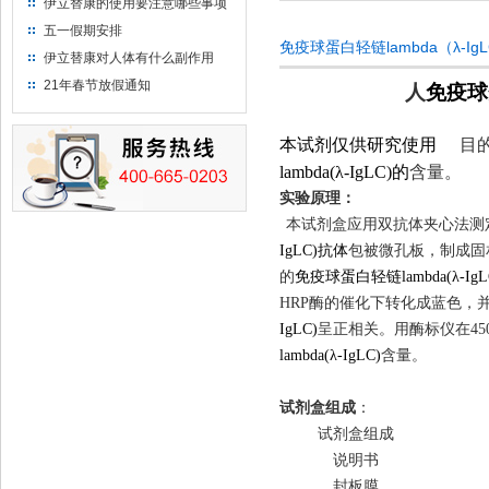
伊立替康的使用要注意哪些事项
五一假期安排
免疫球蛋白轻链lambda（λ-I
伊立替康对人体有什么副作用
21年春节放假通知
人
免疫球蛋
本试剂仅供研究使用
目
lambda(λ-IgLC)的
含量。
实验原理
：
本试剂盒应用
双抗体
夹心法测
IgLC)抗体
包被微孔板，制成固
的
免疫球蛋白轻链lambda(λ-IgL
HRP
酶的催化下转化成蓝色，并
IgLC)
呈正相关。用酶标仪在
45
lambda(λ-IgLC)
含量
。
试剂盒组成
：
试剂盒组成
说明书
封板膜