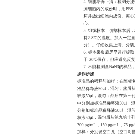
4. 细胞培养上清：检测分泌
测细胞内的成份时，用PBS（
坏并放出细胞内成份。离心2
心。
5. 组织标本：切割标本后
持2-8℃的温度。加入一定量的
分）。仔细收集上清。分装
6. 标本采集后尽早进行
于
-20
℃保存，但
应
避免反
7.
不能检测含NaN3的样品
操作步骤
标准品的稀释与加样：在酶标包
μ
l，混匀；然后从
准品稀释液50
μ
l，混匀；然后在第三孔
释液50
中分别加标准品稀释液50ul，
μ
l，混
分别加标准品稀释液50
μ
l，混匀后从第九第十孔
释液50
300 pg/mL，150 pg/mL，75 p
加样：分别设空白孔（空白对