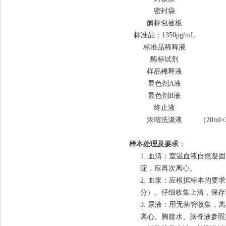
密封袋
酶标包被板
标准品：
1350
p
g/mL
标准品稀释液
酶标试剂
样品稀释液
显色剂A液
显色剂B液
终止液
浓缩洗涤液
（20ml
样本处理及要求
：
1. 血清：室温血液自然凝固
淀，应再次离心。
2. 血浆：应根据标本的要求选
分）。仔细收集上清，保存
3. 尿液：用无菌管收集，离
离心。胸腹水、脑脊液参照