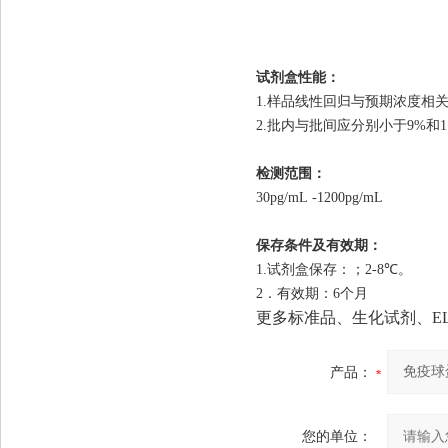
试剂盒性能：
1.样品线性回归与预期浓度相关系
2.批内与批
间
应分别小于9%和1
检测范
3
0p
g/mL
-
1
2
00p
g/
保存条件及有效期：
1.试剂盒保存：
；2-8
℃
。
2．有效期：6个月
更多标准品、生化试剂、ELISA试剂
产品：
您的单位：