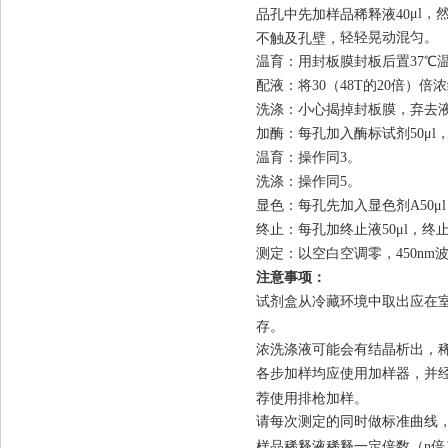
μ
l，
品孔中先加样品稀释液40
轻轻
晃动
混匀
。
不触及孔壁，
温育：用封板膜封板后置37
℃温
配液：将30（48T的20倍）倍
洗涤：小心揭掉封板膜，弃去
加酶：每孔加入酶标试剂50
μ
l
温育：操作同3。
洗涤：操作同5。
显色：每孔先加入显色剂A50
μ
终止：每孔加终止
液50μl，终
测定：以空白空调零，
4
50
nm
注意事项：
试剂盒从冷藏环境中取出应在室
存。
浓洗涤液
可能
会有
结晶
析出，
各步加样均应使用加样器，并
荐使用排枪加样。
请每次测定的同时做标准曲线，
样品稀释液稀释一定倍数（n倍