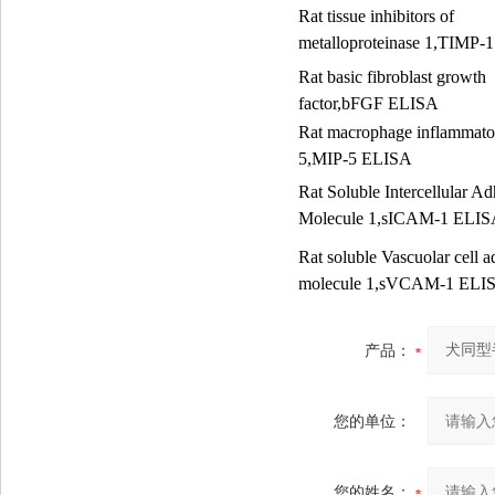
Rat tissue inhibitors of
metalloproteinase 1,TIMP-
Rat basic fibroblast growth
factor,bFGF ELISA
Rat macrophage inflammator
5,MIP-5 ELISA
Rat Soluble Intercellular A
Molecule 1,sICAM-1 ELI
Rat soluble Vascuolar cell 
molecule 1,sVCAM-1 ELI
产品：
您的单位：
您的姓名：